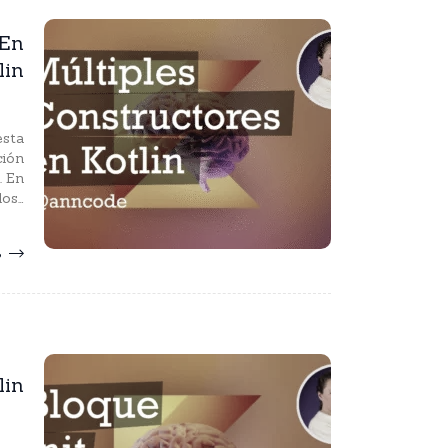
 En
lin
esta
ción
. En
los…
S
lin