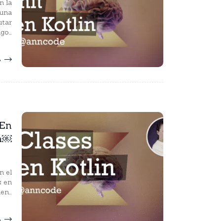
n la
 una
utar
igo…
S
 En
in￼
n el
s en
den…
S