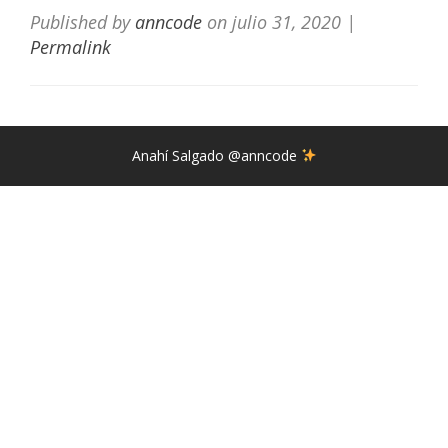
Published by
anncode
on
julio 31, 2020
|
Permalink
Anahí Salgado @anncode