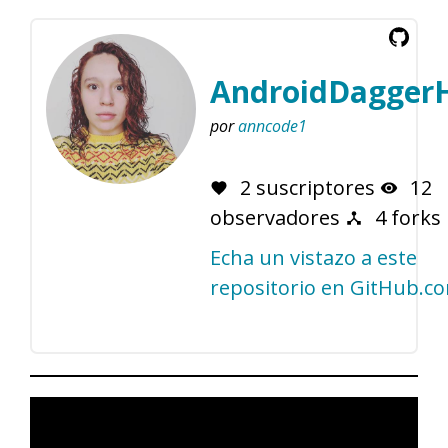
AndroidDaggerH
(este
por
anncode1
enlace
se
2 suscriptores
12
abre
observadores
4 forks
en
una
Echa un vistazo a este
nueva
repositorio en GitHub.c
ventana)