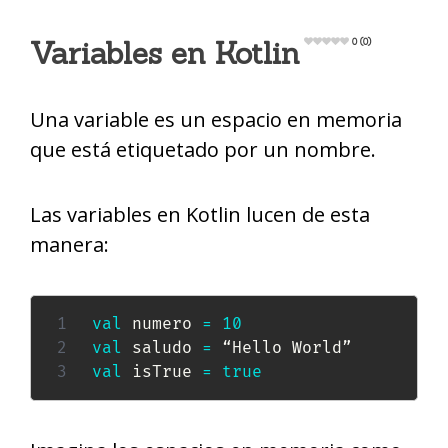
Variables en Kotlin
0 (0)
Una variable es un espacio en memoria
que está etiquetado por un nombre.
Las variables en Kotlin lucen de esta
manera:
val
 numero 
=
10
val
 saludo 
=
val
 isTrue 
=
true