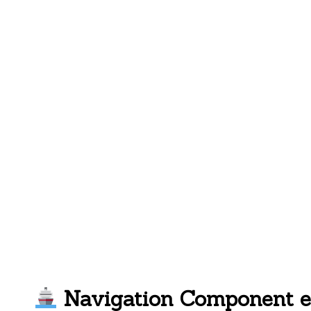
anncode
[Android Native, Kotlin, Geek & Teacher]
Navigation Component e